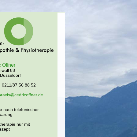
 Offner
nwall 88
Düsseldorf
n 0211/87 56 88 52
praxis@cedricoffner.de
e nach telefonischer
barung
therapie nur mit
rezept