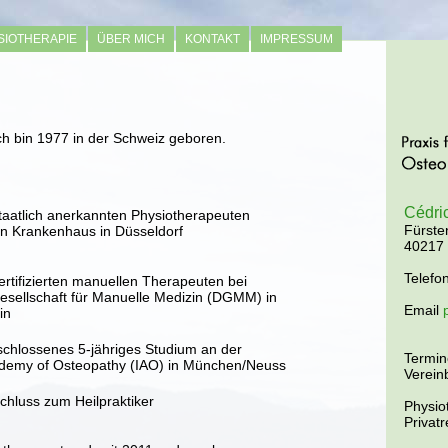
SIOTHERAPIE
ÜBER MICH
KONTAKT
IMPRESSUM
ch bin 1977 in der Schweiz geboren.
Cédric
taatlich anerkannten Physiotherapeuten
Fürste
n Krankenhaus in Düsseldorf
40217 
Telefo
rtifizierten manuellen Therapeuten bei
esellschaft für Manuelle Medizin (DGMM) in
Email
in
schlossenes 5-jähriges Studium an der
Termin
cademy of Osteopathy (IAO) in München/Neuss
Verein
schluss zum Heilpraktiker
Physio
Privat