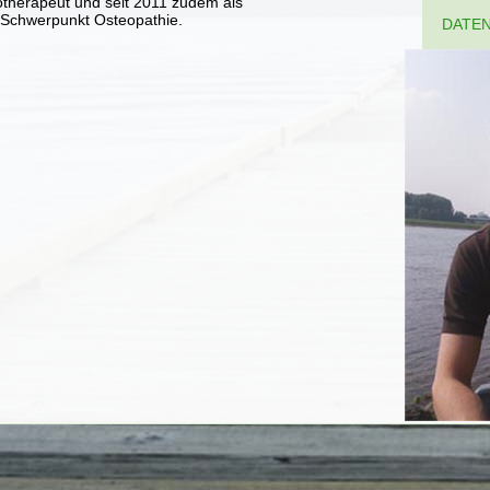
iotherapeut und seit 2011 zudem als
t Schwerpunkt Osteopathie.
DATE