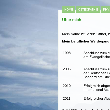
HOME
OSTEOPATHIE
PHY
Über mich
Mein Name ist Cédric Offner, i
Mein beruflicher Werdegang
1998
Abschluss zum s
am Evangelische
2005
Abschluss zum ze
der Deutschen G
Boppard am Rhe
2010
Erfolgreich abge
International A
2011
Erfolgreicher Ab